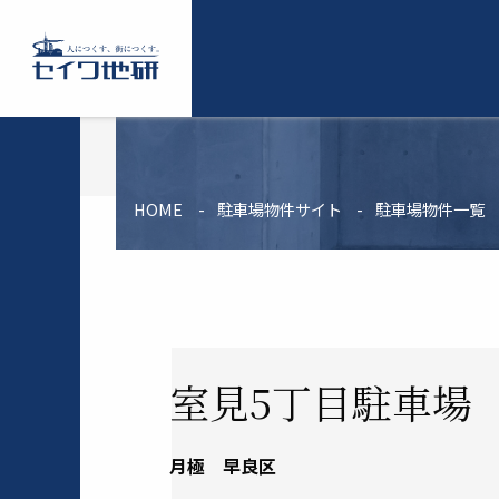
コ
ン
テ
セ
ン
イ
ツ
ワ
に
地
ス
研
キ
HOME
駐車場物件サイト
駐車場物件一覧
ッ
プ
室見5丁目駐車場
月極
早良区