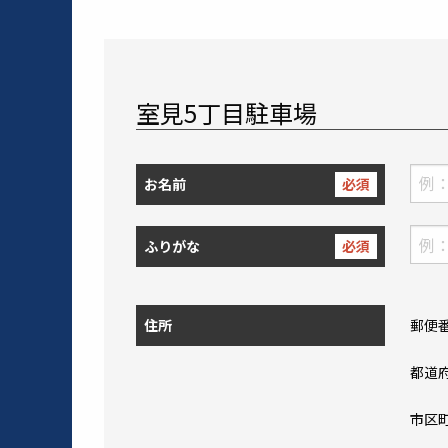
室見5丁目駐車場
お名前
必須
ふりがな
必須
住所
郵便
都道
市区