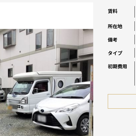
賃料
所在地
備考
タイプ
初期費用