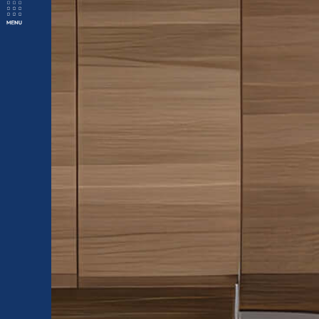
物
サ
件
イ
企
サ
ト
業
イ
サ
ト
イ
ト