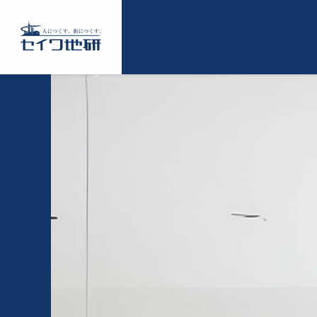
コ
ン
テ
セ
ン
イ
ツ
ワ
に
地
ス
研
キ
ッ
プ