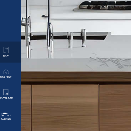
賃
貸
物
件
サ
売
イ
買
ト
物
件
サ
レ
イ
ン
ト
タ
ル
ボ
駐
ッ
車
ク
場
ス