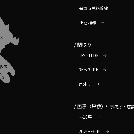
福岡市営箱崎線
JR香椎線
区
間取り
1R～1LDK
多区
3K～3LDK
戸建て
面積（坪数）
※事務所・店
～10坪
20坪～30坪