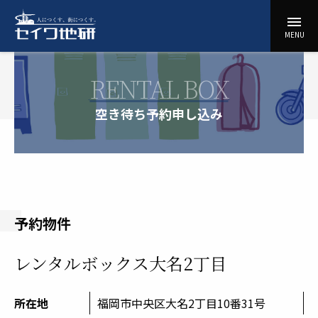
コ
menu
ン
セ
MENU
テ
イ
ン
ワ
ツ
RENTAL BOX
地
に
研
ス
空き待ち予約申し込み
キ
ッ
プ
予約物件
レンタルボックス大名2丁目
所在地
福岡市中央区大名2丁目10番31号