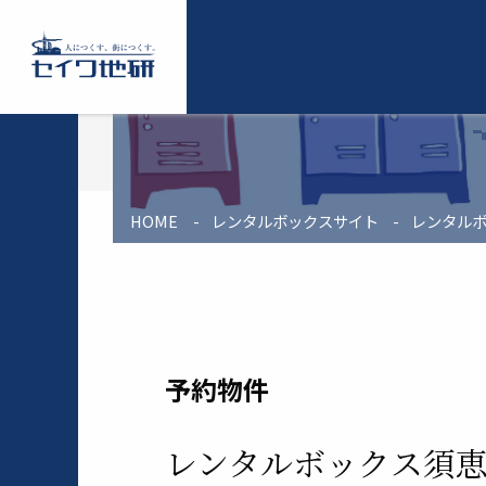
コ
ン
テ
セ
ン
イ
ツ
ワ
に
地
ス
研
キ
ッ
HOME
レンタルボックスサイト
レンタル
プ
予約物件
レンタルボックス須