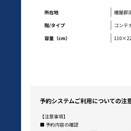
所在地
糟屋郡須
階/タイプ
コンテナ /
容量（cm）
110×2
予約システムご利用についての注
【注意事項】
■ 予約内容の確認