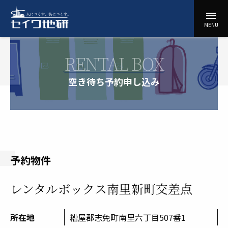
コ
menu
ン
セ
MENU
テ
イ
ン
ワ
ツ
RENTAL BOX
地
に
研
ス
空き待ち予約申し込み
キ
ッ
プ
予約物件
レンタルボックス南里新町交差点
所在地
糟屋郡志免町南里六丁目507番1