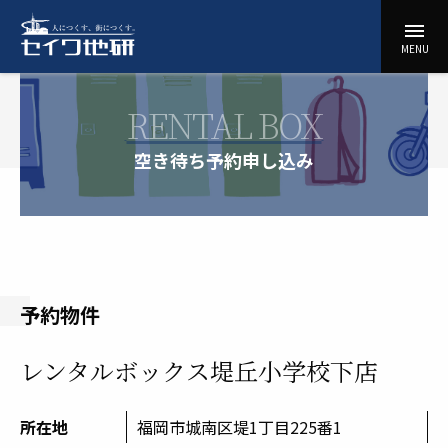
コ
menu
ン
セ
MENU
テ
イ
ン
ワ
ツ
RENTAL BOX
地
に
研
ス
空き待ち予約申し込み
キ
ッ
プ
予約物件
レンタルボックス堤丘小学校下店
所在地
福岡市城南区堤1丁目225番1